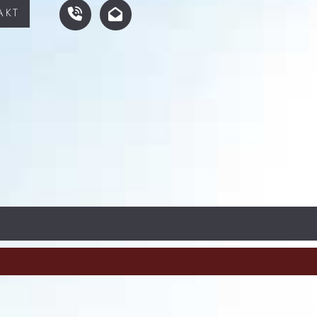
AKT
P