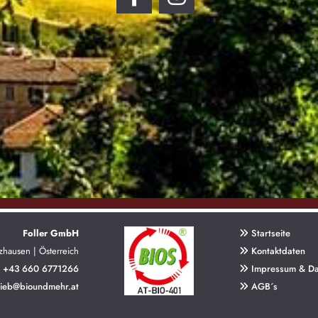
Foller GmbH
Startseite

zhausen | Österreich
Kontaktdaten

+43 660 6771266
Impressum & Da

rieb@bioundmehr.at
AGB´s
