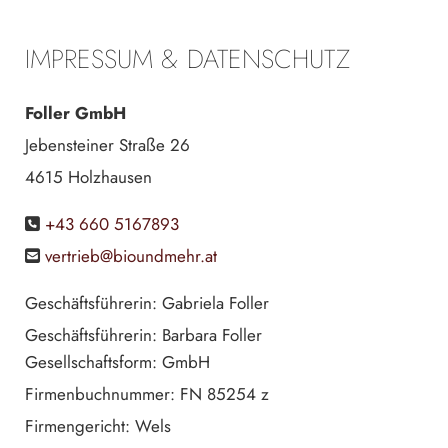
IMPRESSUM & DATENSCHUTZ
Foller GmbH
Jebensteiner Straße 26
4615 Holzhausen
+43 660 5167893

vertrieb@bioundmehr.at

Ge­schäfts­füh­rerin: Gabriela Foller
Ge­schäfts­füh­rerin: Barbara Foller
Ge­sell­schafts­form: GmbH
Firmenbuchnummer: FN 85254 z
Firmengericht: Wels