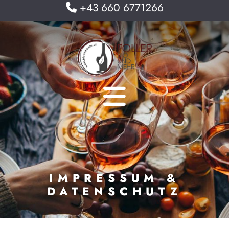
+43 660 6771266

IMPRESSUM &
DATENSCHUTZ