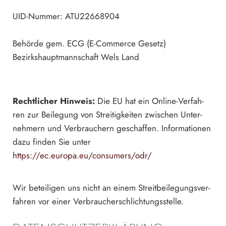
UID-Num­mer: ATU22668904
Be­hör­de gem. ECG (E-Com­mer­ce Ge­setz)
Be­zirks­haupt­mann­schaft Wels Land
Recht­li­cher Hin­weis:
Die EU hat ein On­line-Ver­fah­
ren zur Bei­le­gung von Strei­tig­kei­ten zwi­schen Un­ter­
neh­mern und Ver­brau­chern ge­schaf­fen. In­for­ma­tio­nen
dazu fin­den Sie unter
https://ec.europa.eu/consumers/odr/
Wir be­tei­ligen uns nicht an einem Streit­bei­le­gungs­ver­
fah­ren vor einer Ver­brau­cher­schlich­tungs­stel­le.